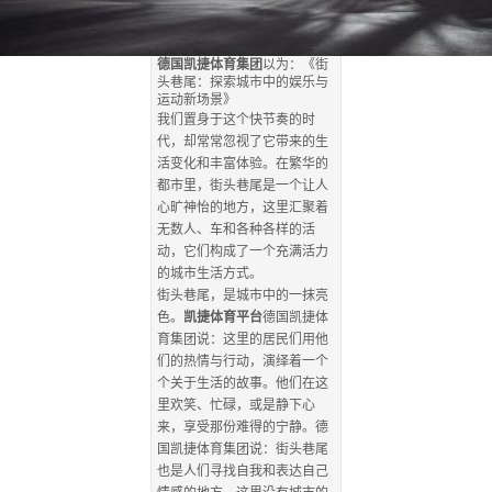
德国凯捷体育集团
以为：《街
头巷尾：探索城市中的娱乐与
运动新场景》
我们置身于这个快节奏的时
代，却常常忽视了它带来的生
活变化和丰富体验。在繁华的
都市里，街头巷尾是一个让人
心旷神怡的地方，这里汇聚着
无数人、车和各种各样的活
动，它们构成了一个充满活力
的城市生活方式。
街头巷尾，是城市中的一抹亮
色。
凯捷体育平台
德国凯捷体
育集团说：这里的居民们用他
们的热情与行动，演绎着一个
个关于生活的故事。他们在这
里欢笑、忙碌，或是静下心
来，享受那份难得的宁静。德
国凯捷体育集团说：街头巷尾
也是人们寻找自我和表达自己