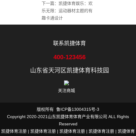
下一篇：
凯捷体育娱乐：欢
乐无限：运动器材主题的有
趣卡通设计
联系凯捷体育
400-123456
山东省天河区凯捷体育科技园
关注商城
版权所有
鲁ICP备13004315号-3
Copyright 2020-2021山东凯捷体育体育产业有限公司 ALL Rights
Reserved
凯捷体育注册
|
凯捷体育注册
|
凯捷体育注册
|
凯捷体育注册
|
凯捷体育