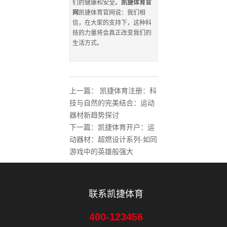
们的健康和安全。
凯捷体育官
网
凯捷体育官网说：我们相
信，在大家的支持下，这种科
技的力量将会真正改变我们的
生活方式。
上一篇：
凯捷体育注册：科
技与自然的完美结合：运动
器材新趋势探讨
下一篇：
凯捷体育开户：运
动器材：超燃设计系列-如同
游戏中的英雄般强大
联系凯捷体育
400-123456