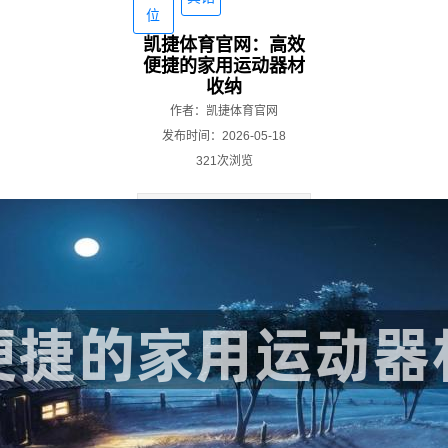
位
凯捷体育官网：高效
便捷的家用运动器材
收纳
作者：凯捷体育官网
发布时间：2026-05-18
321次浏览