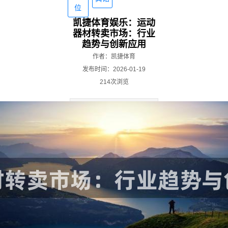
位
凯捷体育娱乐：运动
器材转卖市场：行业
趋势与创新应用
作者：凯捷体育
发布时间：2026-01-19
214次浏览