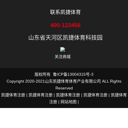
联系凯捷体育
400-123456
山东省天河区凯捷体育科技园
关注商城
版权所有
鲁ICP备13004315号-3
Copyright 2020-2021山东凯捷体育体育产业有限公司 ALL Rights
Reserved
凯捷体育注册
|
凯捷体育注册
|
凯捷体育注册
|
凯捷体育注册
|
凯捷体育
注册
|
网站地图
|