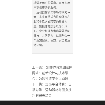
地满足用户的需求，从而为用
户提供更好的服务。
，运动器材转卖市场的潜力巨
大，未来有望成为推动体育产
业和生活方式转变的重要力
量。凯捷体育娱乐以为：政
府、企业和消费者都需要共同
参与，共同努力，以期创造一
个更加健康、高效、安全的运
动环境。
上一篇：
凯捷体育集团官网
网址：创新设计与技术融
合：为您打造专业运动器
下一篇：
意昂平台体育：击
掌为乐：运动器材与健身技
巧的完美结合