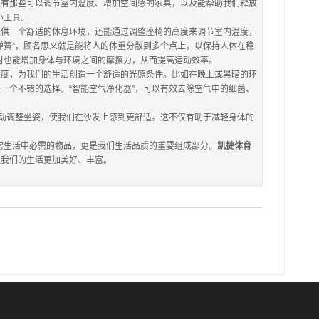
还有那些可以调节室内温度、增加空间感的家具，以及能帮助我们释放
小工具。
提供一个舒适的休息环境，还能通过调整座椅的高度来调节室内温度，
弹簧”，顾名思义就是能将人的体重分散到多个点上，以保持人体在稳
时也能增加身体与环境之间的摩擦力，从而提高运动效率。
亮度，为我们的生活创造一个舒适的光照条件。比如在晚上或黑暗的环
一个不错的选择。“智能空气净化器”，可以有效去除空气中的细菌、
自动调整坐姿，使我们在沙发上感到更舒适。这不仅有助于减轻身体的
常生活中必需的物品，更是我们生活品质的重要组成部分。
凯捷体育
让我们的生活更加美好、丰富。