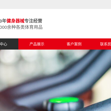
20年
健身器械
专注经营
8000余种各类体育用品
中心
产品展示
客户案例
联系