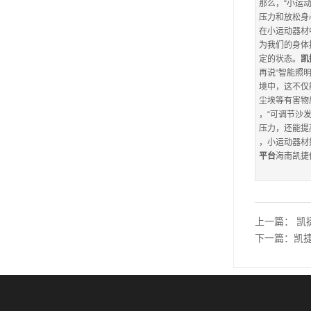
那么，“小运
压力和放松身
在小运动器材
为我们的身体
定的状态。
凯
再说“智能照
境中，这不仅
尘埃等有害物
，“可调节沙
压力，还能提
，小运动器材
平台
海南凯捷
上一篇：
凯
下一篇：
凯