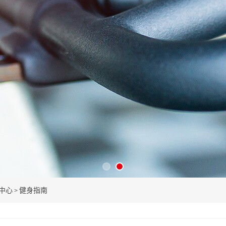
中心
健身指南
>