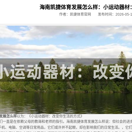
海南凯捷体育发展怎么样：小运动器材
作者：凯捷体育官网
发布时间：2026-05-1
发展怎么样
以为：《小运动器材：改变你生活的方式》
们一直是在依赖父母的教诲和老师的指引。海南凯捷体育发展怎么样说：但社会的进
如手机、电脑、空调等日常用品，它们或许并不起眼，却在影响我们的日常生活。，它