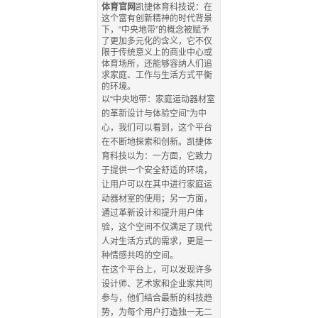
体育官网
凯捷体育科技说：在
这个富有创新精神的时代背景
下，“中央地带”的概念被赋予
了更加多元化的含义，它不仅
限于传统意义上的商业中心或
体育场所，还能够容纳人们追
求家庭、工作与生活方式平衡
的环境。
以“中央地带：家庭运动器材室
的革新设计与体验空间”为中
心，我们可以看到，这个平台
在不断地探索和创新。凯捷体
育科技以为：一方面，它致力
于提供一个安全舒适的环境，
让用户可以在其中进行家庭运
动器材室的使用；另一方面，
通过革新设计和提升用户体
验，这个空间不仅满足了现代
人对生活方式的需求，更是一
种情感共鸣的空间。
在这个平台上，可以发现许多
设计师、艺术家和企业家共同
参与，他们结合最新的科技趋
势，为每个用户打造独一无二